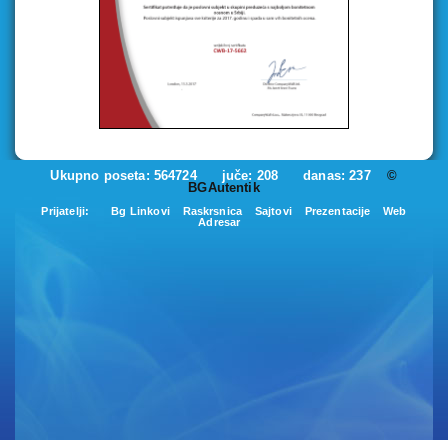
Ukupno poseta: 564724 juče: 208 danas: 237
©
BGAutentik
Prijatelji:
Bg Linkovi
Raskrsnica
Sajtovi
Prezentacije
Web
Adresar