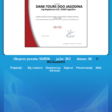
Ukupno poseta: 564936 juče: 383 danas: 66
©
BGAutentik
Prijatelji:
Bg Linkovi
Raskrsnica
Sajtovi
Prezentacije
Web
Adresar