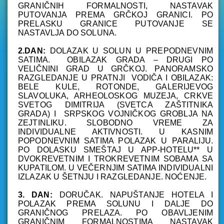
GRANIČNIH FORMALNOSTI, NASTAVAK
PUTOVANJA PREMA GRČKOJ GRANICI. PO
PRELASKU GRANICE PUTOVANJE SE
NASTAVLJA DO SOLUNA.
2.DAN:
DOLAZAK U SOLUN U PREPODNEVNIM
SATIMA. OBILAZAK GRADA – DRUGI PO
VELIČNINI GRAD U GRČKOJ. PANORAMSKO
RAZGLEDANJE U PRATNJI VODIČA I OBILAZAK:
BELE KULE, ROTONDE, GALERIJEVOG
SLAVOLUKA, ARHEOLOSKOG MUZEJA, CRKVE
SVETOG DIMITRIJA (SVETCA ZAŠTITNIKA
GRADA) I SRPSKOG VOJNIČKOG GROBLJA NA
ZEJTINLIKU. SLOBODNO VREME ZA
INDIVIDUALNE AKTIVNOSTI. U KASNIM
POPODNEVNIM SATIMA POLAZAK U PARALIJU.
PO DOLASKU SMEŠTAJ U APP-HOTELU** U
DVOKREVETNIM I TROKREVETNIM SOBAMA SA
KUPATILOM. U VEČERNJIM SATIMA INDIVIDUALNI
IZLAZAK U ŠETNJU I RAZGLEDANJE. NOĆENJE.
3. DAN:
DORUČAK. NAPUŠTANJE HOTELA I
POLAZAK PREMA SOLUNU I DALJE DO
GRANIČNOG PRELAZA. PO OBAVLJENIM
GRANIČNIM FORMALNOSTIMA NASTAVAK